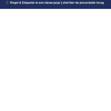
Regel & Etiquette in een nieuw jasje | vind hier de presentatie terug