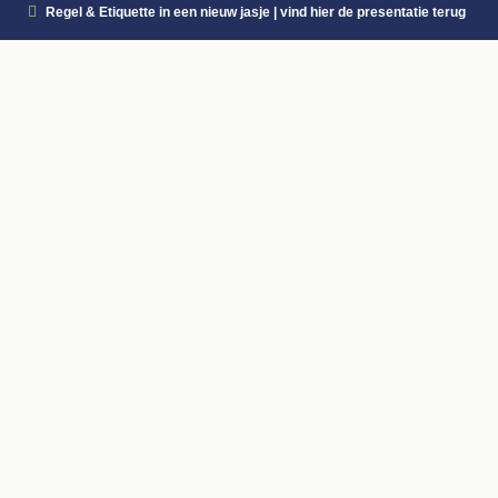
Regel & Etiquette in een nieuw jasje | vind hier de presentatie terug